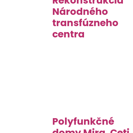
Rekonštrukcia
Národného
transfúzneho
centra
Polyfunkčné
domy Mira, Ceti,