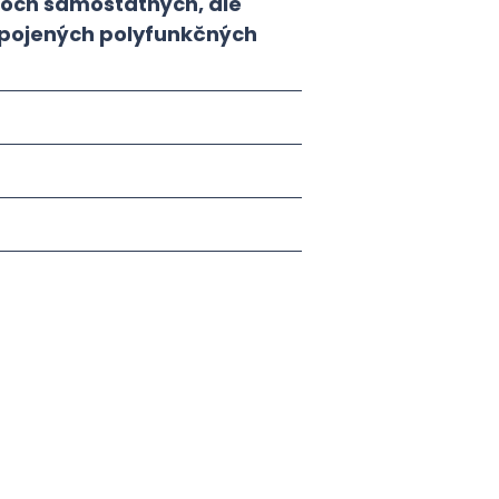
roch samostatných, ale
pojených polyfunkčných