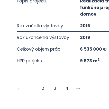
Popis projektu
Realizácia t
funkčne pre
domov.
Rok začatia výstavby
2016
Rok ukončenia výstavby
2019
Celkový objem prác
6 535 000 €
2
HPP projektu
9 573 m
1
2
3
4