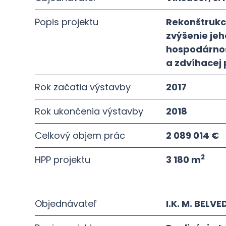
Popis projektu
Rekonštrukc
zvýšenie jeh
hospodárnost
a zdvíhacej 
Rok začatia výstavby
2017
Rok ukončenia výstavby
2018
Celkový objem prác
2 089 014 €
2
HPP projektu
3 180 m
Objednávateľ
I.K. M. BELVEDE