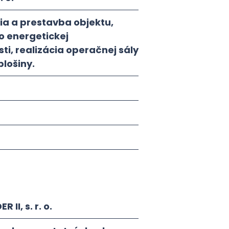
ia a prestavba objektu,
o energetickej
i, realizácia operačnej sály
plošiny.
R II, s. r. o.