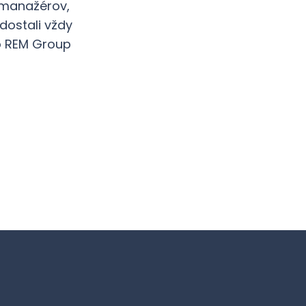
ť manažérov,
dostali vždy
 o REM Group