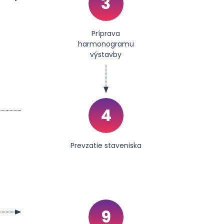
3
Príprava
harmonogramu
výstavby
4
Prevzatie staveniska
9