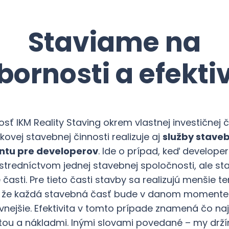
Staviame na
bornosti a efektiv
sť IKM Reality Staving okrem vlastnej investičnej č
kovej stavebnej činnosti realizuje aj
služby stave
tu pre developerov
. Ide o prípad, keď developer
stredníctvom jednej stavebnej spoločnosti, ale sta
 časti. Pre tieto časti stavby sa realizujú menšie te
, že každá stavebná časť bude v danom momente 
ívnejšie. Efektivita v tomto prípade znamená čo na
itou a nákladmi. Inými slovami povedané – my drž