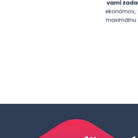
vami zadan
ekonómov, t
maximálnu k