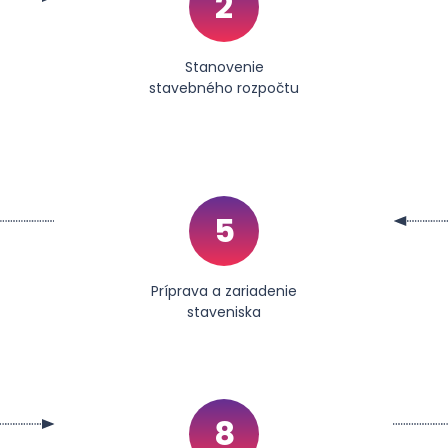
2
Stanovenie
stavebného rozpočtu
5
Príprava a zariadenie
staveniska
8