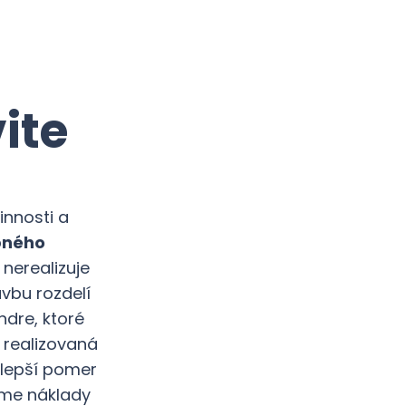
ite
innosti a
bného
 nerealizuje
vbu rozdelí
ndre, ktoré
realizovaná
jlepší pomer
íme náklady