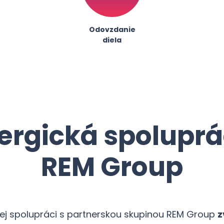
Odovzdanie
diela
ergická spoluprá
REM Group
ej spolupráci s partnerskou skupinou REM Group
z