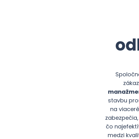
od
Spoločno
zákaz
manažmen
stavbu pro
na viaceré
zabezpečia
čo najefekt
medzi kval