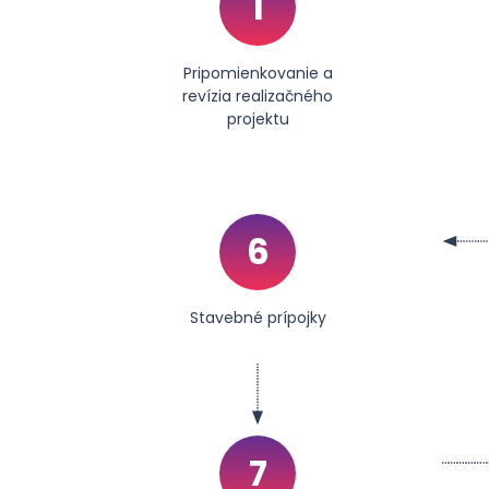
1
Pripomienkovanie a
revízia realizačného
projektu
6
Stavebné prípojky
7