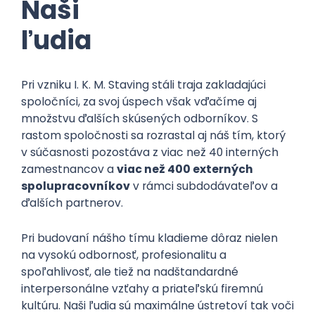
Naši
ľudia
Pri vzniku I. K. M. Staving stáli traja zakladajúci
spoločníci, za svoj úspech však vďačíme aj
množstvu ďalších skúsených odborníkov. S
rastom spoločnosti sa rozrastal aj náš tím, ktorý
v súčasnosti pozostáva z viac než 40 interných
zamestnancov a
viac než 400 externých
spolupracovníkov
v rámci subdodávateľov a
ďalších partnerov.
Pri budovaní nášho tímu kladieme dôraz nielen
na vysokú odbornosť, profesionalitu a
spoľahlivosť, ale tiež na nadštandardné
interpersonálne vzťahy a priateľskú firemnú
kultúru. Naši ľudia sú maximálne ústretoví tak voči