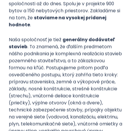
spoločnosti až do dnes. Spolu je v projekte 900
bytov a 150 nebytových priestorov. Zakladáme si
na tom, že
staviame na vysokej pridanej
hodnote
.
Naša spoločnosť je tiež
generálny dodávateľ
stavieb
. To znamená, že ďalším predmetom
nášho podnikania je komplexná realizácia stavieb
pozemného staviteľstva, a to zákazkovou
formou na kľúč. Postupujeme pritom podľa
osvedčeného postupu, ktorý zahŕňa tieto kroky:
prípravu staveniska, zemné a výkopové práce,
základy, nosné konštrukcie, strešné konštrukcie
(strechu), vnútorné deliace konštrukcie
(priečky), výplne otvorov (okná a dvere),
technické zabezpečenie stavby, prípojky objektu
na verejné siete (vodovod, kanalizáciu, elektrinu,
plyn, telekomunikačné siete), vnútorné omietky a
úpravy stien, vonkajšie povrchové úpravy