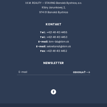
I.K.M. REALITY – STAVING Banská Bystrica, a.s.
Kláry Jarunkovej 2,
974 01 Banská Bystrica
KONTAKT
Tel.:
+421 48 413 4455
Tel.:
+421 48 413 4453
E-mail:
ikm-bb@ikm.sk
E-mail:
sekretariat@ikm.sk
Fax:
+421 48 413 4452
NEWSLETTER
E-mail
ODOSLAŤ